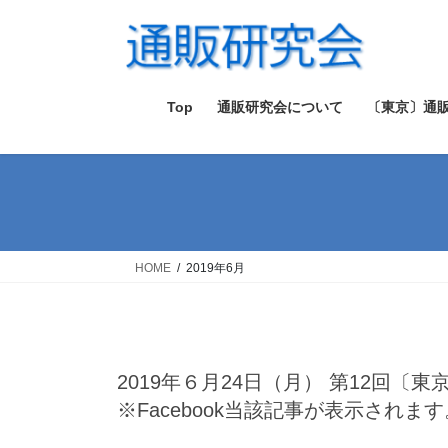
コ
ナ
ン
ビ
テ
ゲ
ン
ー
ツ
シ
Top
通販研究会について
〔東京〕通
へ
ョ
ス
ン
キ
に
ッ
移
プ
動
HOME
2019年6月
2019年６月24日（月） 第12回〔東京〕通販研究会レポート
※Facebook当該記事が表示されます