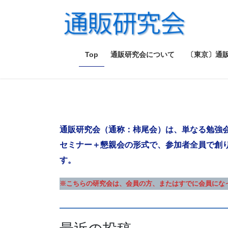
コ
ナ
ン
ビ
テ
ゲ
ン
ー
ツ
シ
Top
通販研究会について
〔東京〕通
へ
ョ
ス
ン
キ
に
ッ
移
プ
動
通販研究会（通称：柿尾会）は、単なる勉強
セミナー＋懇親会の形式で、参加者全員で創
す。
※こちらの研究会は、会員の方、またはすでに会員にな